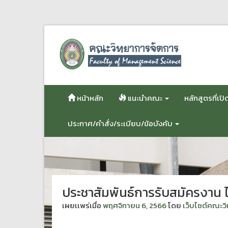
ข้าม
ไป
ยัง
เนื้อหา
หน้าหลัก
แนะนำคณะ
หลักสูตรที่เ
ประกาศ/คำสั่ง/ระเบียบ/ข้อบังคับ
ประชาสัมพันธ์การรับสมัครงาน
เผยเเพร่เมื่อ
พฤศจิกายน 6, 2566
โดย
เว็บไซต์คณะว